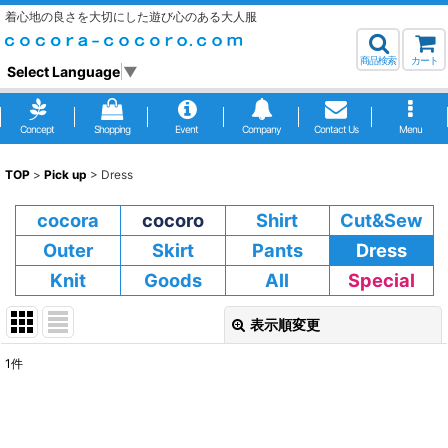
着心地の良さを大切にした遊び心のある大人服
商品検索
カート
Select Language
▼
Concept
Shopping
Event
Company
Contact Us
Menu
TOP
>
Pick up
>
Dress
cocora
cocoro
Shirt
Cut&Sew
Outer
Skirt
Pants
Dress
Knit
Goods
All
Special
表示順変更
閉じる
1
件
表示数
:
並び順
: