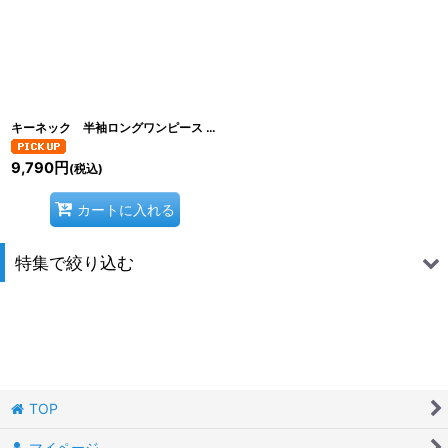
絞り込む
キーネック 半袖ロングワンピース
[
C2616-03
]
9,790
円
(税込)
カートに入れる
特集で絞り込む
Shirt
Cut&Sew
Outer
TOP
Skirt
マイページ