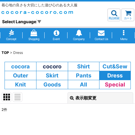
着心地の良さを大切にした遊び心のある大人服
商品検索
カート
Select Language
▼
Concept
Shopping
Event
Company
Contact Us
Menu
TOP
>
Dress
cocora
cocoro
Shirt
Cut&Sew
Outer
Skirt
Pants
Dress
Knit
Goods
All
Special
表示順変更
閉じる
2
件
表示数
:
並び順
: