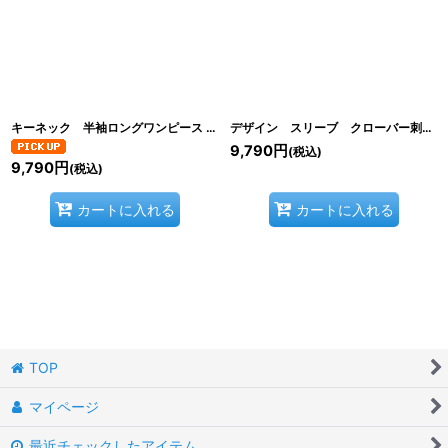
絞り込む
キーネック 半袖ロングワンピース
[
C2616-03
]
デザイン スリーブ クローバー刺繍入り
9,790
円
(税込)
9,790
円
(税込)
カートに入れる
カートに入れる
TOP
マイページ
最近チェックしたアイテム