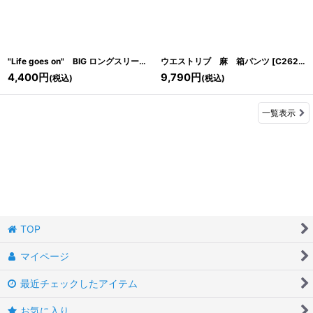
"Life goes on" BIG ロングスリーブＴシャツ
ウエストリブ 麻 箱パンツ
[
C2615-01
]
[
C2624-01
4,400
円
9,790
円
(税込)
(税込)
一覧表示
TOP
マイページ
最近チェックしたアイテム
お気に入り