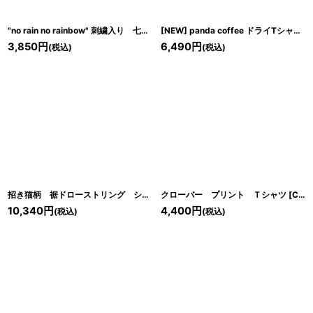
"no rain no rainbow" 刺繍入り 七分袖 ラグランＴシャツ
[
C2615-02
]
[NEW] panda coffee ドライTシャツ
[
C
3,850
円
6,490
円
(税込)
(税込)
招き猫柄 裾ドローストリング シャツ
[
クローバー プリント Ｔシャツ
C2511-03
]
[
C2615-04
10,340
円
4,400
円
(税込)
(税込)