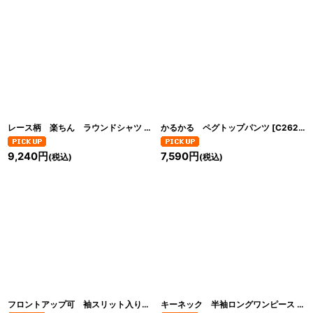
レース柄 楽ちん ラウンドシャツ
[
C2621-04
かるかる ペグトップパンツ
]
[
C2624-03
9,240
円
7,590
円
(税込)
(税込)
フロントアップ可 袖スリット入り BIG シャツ
キーネック 半袖ロングワンピース
[
C2625-05
]
[
C2