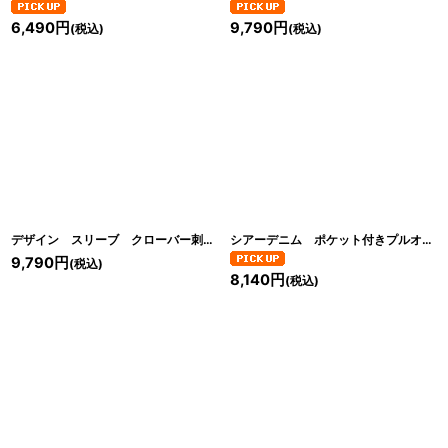
6,490
円
9,790
円
(税込)
(税込)
デザイン スリーブ クローバー刺繍入り
[
C2616-02
]
シアーデニム ポケット付きプルオーバー
9,790
円
(税込)
8,140
円
(税込)