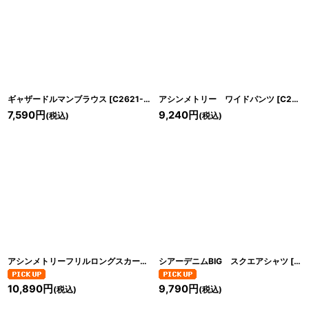
ギャザードルマンブラウス
[
C2621-01
]
アシンメトリー ワイドパンツ
[
C2614-01
7,590
円
9,240
円
(税込)
(税込)
アシンメトリーフリルロングスカート
[
C2613-01
シアーデニムBIG スクエアシャツ
]
[
C2
10,890
円
9,790
円
(税込)
(税込)