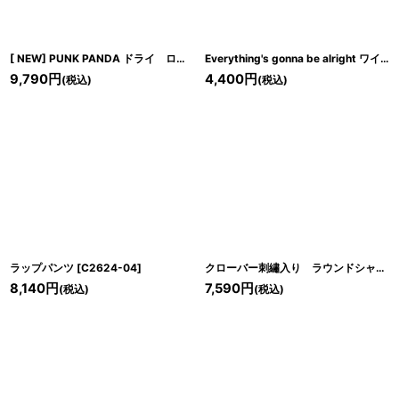
[ NEW] PUNK PANDA ドライ ロンT
[
C2635-03
]
Everything's gonna be alright ワイドTシャツ
9,790
円
4,400
円
(税込)
(税込)
ラップパンツ
[
C2624-04
]
クローバー刺繡入り ラウンドシャツ
[
8,140
円
7,590
円
(税込)
(税込)