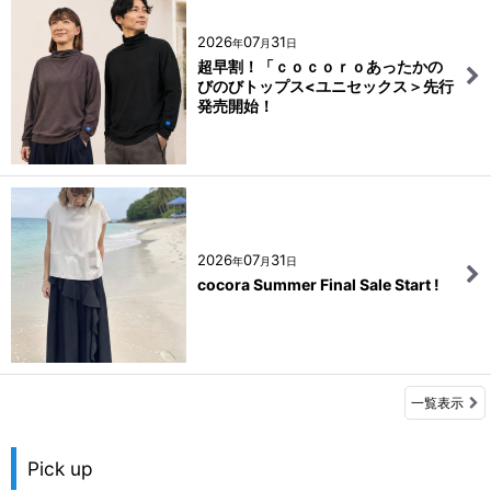
2026
07
31
年
月
日
超早割！「ｃｏｃｏｒｏあったかの
びのびトップス<ユニセックス＞先行
発売開始！
2026
07
31
年
月
日
cocora Summer Final Sale Start !
一覧表示
Pick up