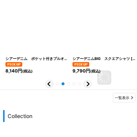
シアーデニムBIG スクエアシャツ
[
C2611-03
]
[
C2611-04
キーネック 半袖ロングワンピース
]
[
C2
9,790
円
9,790
円
(税込)
(税込)
一覧表示
Collection