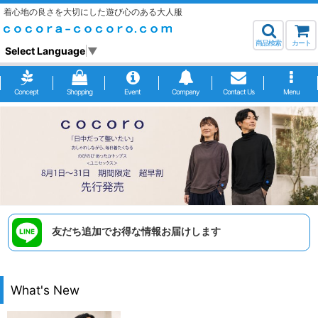
着心地の良さを大切にした遊び心のある大人服
商品検索
カート
Select Language
▼
Concept
Shopping
Event
Company
Contact Us
Menu
友だち追加でお得な情報お届けします
What's New