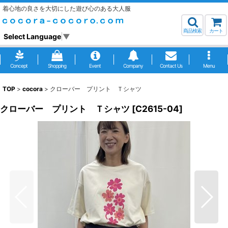
着心地の良さを大切にした遊び心のある大人服
商品検索
カート
Select Language
▼
Concept
Shopping
Event
Company
Contact Us
Menu
TOP
>
cocora
>
クローバー プリント Ｔシャツ
クローバー プリント Ｔシャツ
[
C2615-04
]