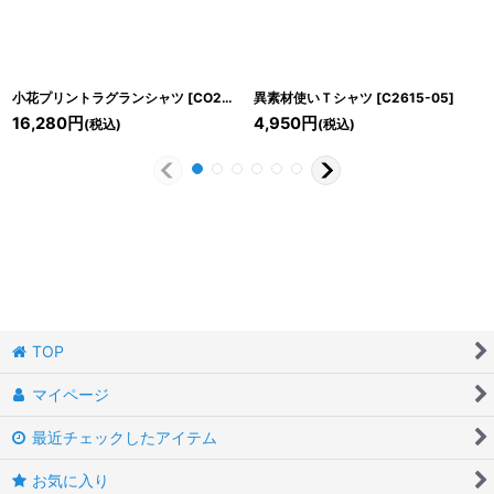
小花プリントラグランシャツ
[
CO2521-04
異素材使いＴシャツ
]
[
C2615-05
]
16,280
円
4,950
円
(税込)
(税込)
TOP
マイページ
最近チェックしたアイテム
お気に入り