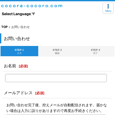
Menu
Select Language
▼
TOP
>
お問い合わせ
お問い合わせ
STEP 1
STEP 2
STEP 3
入力
確認
完了
お名前
[
必須
]
メールアドレス
[
必須
]
お問い合わせ完了後、控えメールが自動配信されます。届かな
い場合は入力に誤りがありますので再度お手続きください。