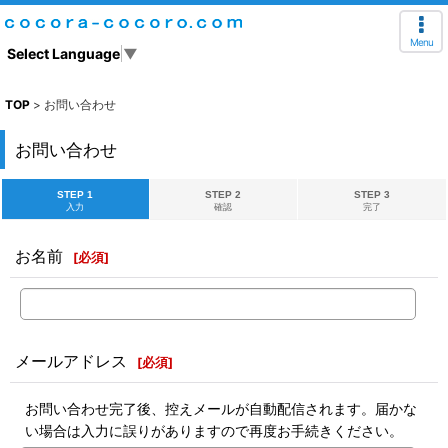
Menu
Select Language
▼
TOP
>
お問い合わせ
お問い合わせ
STEP 1
STEP 2
STEP 3
入力
確認
完了
お名前
[
必須
]
メールアドレス
[
必須
]
お問い合わせ完了後、控えメールが自動配信されます。届かな
い場合は入力に誤りがありますので再度お手続きください。