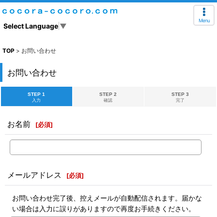
Menu
Select Language
▼
TOP
>
お問い合わせ
お問い合わせ
STEP 1
STEP 2
STEP 3
入力
確認
完了
お名前
[
必須
]
メールアドレス
[
必須
]
お問い合わせ完了後、控えメールが自動配信されます。届かな
い場合は入力に誤りがありますので再度お手続きください。