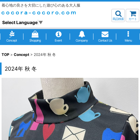
着心地の良さを大切にした遊び心のある大人服
商品検索
カート
Select Language
▼
Concept
Shopping
Event
Company
Contact Us
Menu
TOP
>
Concept
>
2024年 秋 冬
2024年 秋 冬